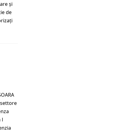
are și
ție de
rizați
ISOARA
settore
enza
 l
enzia