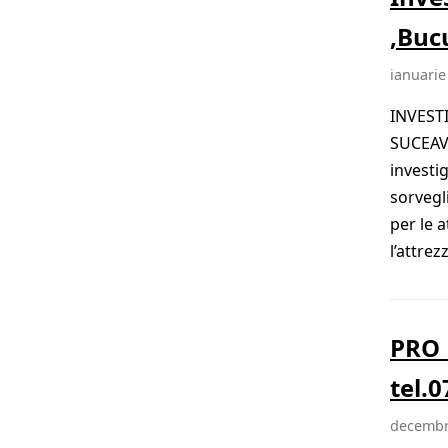
,Buc
ianuarie
INVEST
SUCEAVA
investi
sorvegl
per le a
l’attre
PRO 
tel.
decembr