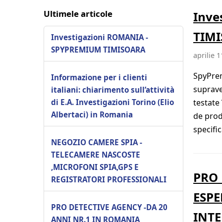
Ultimele articole
Inve
TIM
Investigazioni ROMANIA -
SPYPREMIUM TIMISOARA
aprilie 1
SpyPrem
Informazione per i clienti
suprave
italiani: chiarimento sull’attività
di E.A. Investigazioni Torino (Elio
testate 
Albertaci) in Romania
de prod
specifi
NEGOZIO CAMERE SPIA -
TELECAMERE NASCOSTE
,MICROFONI SPIA,GPS E
PRO 
REGISTRATORI PROFESSIONALI
ESPE
PRO DETECTIVE AGENCY -DA 20
INT
ANNI NR.1 IN ROMANIA