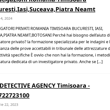
uresti,Iasi,Suceava,Piatra Neamt
 4, 2024
IGATORI PRIVATI ROMANIA TIMISOARA BUCURESTI, IASI,
,PIATRA NEAMT,BOTOSANI Perché hai bisogno dell’aiuto d
gatore privato? la formazione specializzata per le indagini e 
ianza delle prove accettabili in tribunale delle attrezzature 
ttività specifiche È ovvio che non hai la formazione, i metod
zzatura dedicata di un investigatore privato. Anche se […]
DETECTIVE AGENCY Timisoara -
0722723100
ie 22, 2023