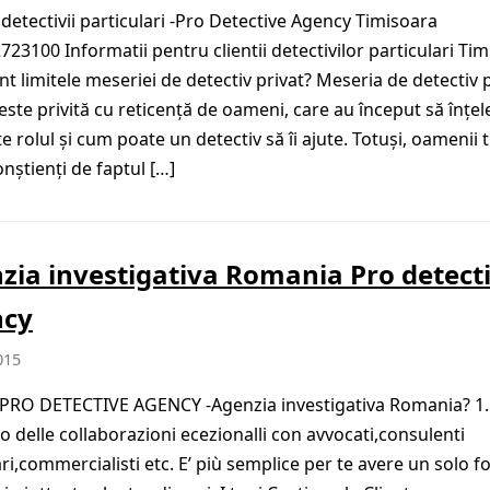
detectivii particulari -Pro Detective Agency Timisoara
723100 Informatii pentru clientii detectivilor particulari Tim
nt limitele meseriei de detectiv privat? Meseria de detectiv 
este privită cu reticență de oameni, care au început să înțe
e rolul și cum poate un detectiv să îi ajute. Totuși, oamenii 
onștienți de faptul […]
zia investigativa Romania Pro detect
ncy
015
PRO DETECTIVE AGENCY -Agenzia investigativa Romania? 1.
 delle collaborazioni ecezionalli con avvocati,consulenti
ari,commercialisti etc. E’ più semplice per te avere un solo f