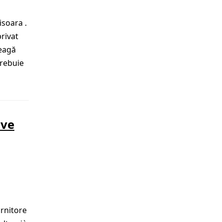
isoara .
privat
leagă
trebuie
ive
ornitore