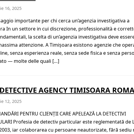
e 16, 2025
aggio importante per chi cerca un’agenzia investigativa a
ra In un settore in cui discrezione, professionalità e corret
ndamentali, la scelta di un’agenzia investigativa deve essere
massima attenzione. A Timișoara esistono agenzie che ope
line, senza esperienza reale, senza sede fisica e senza pers
cato — molte delle quali […]
 DETECTIVE AGENCY TIMISOARA ROM
e 12, 2025
NDĂRI PENTRU CLIENȚII CARE APELEAZĂ LA DETECTIVI
LARI Profesia de detectiv particular este reglementată de
/2003, iar colaborarea cu persoane neautorizate, fără sediu 