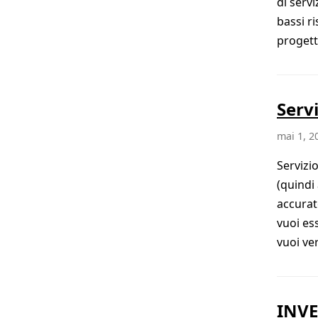
di servi
bassi r
progett
Serv
mai 1, 2
Servizi
(quindi 
accurat
vuoi es
vuoi ver
INVE