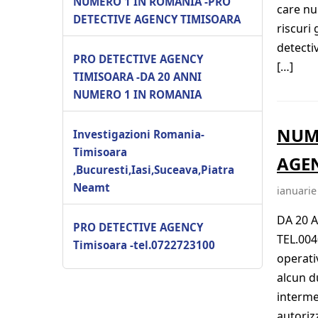
NUMERO 1 IN ROMANIA -PRO
care nu
DETECTIVE AGENCY TIMISOARA
riscuri
detectiv
PRO DETECTIVE AGENCY
[…]
TIMISOARA -DA 20 ANNI
NUMERO 1 IN ROMANIA
NUME
Investigazioni Romania-
Timisoara
AGE
,Bucuresti,Iasi,Suceava,Piatra
Neamt
ianuarie
DA 20 
PRO DETECTIVE AGENCY
TEL.004
Timisoara -tel.0722723100
operati
alcun d
interme
autoriz