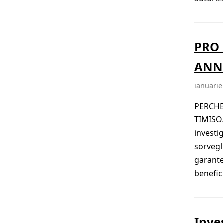
PRO 
ANN
ianuarie
PERCHE
TIMISO
investig
sorvegl
garanten
benefic
Inve