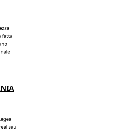
tezza
 fatta
rano
onale
ANIA
 Legea
real sau