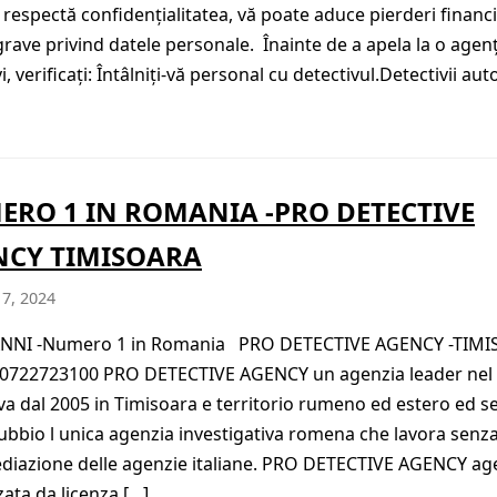
 respectă confidențialitatea, vă poate aduce pierderi financi
 grave privind datele personale. Înainte de a apela la o agen
i, verificați: Întâlniți-vă personal cu detectivul.Detectivii auto
RO 1 IN ROMANIA -PRO DETECTIVE
NCY TIMISOARA
 7, 2024
ANNI -Numero 1 in Romania PRO DETECTIVE AGENCY -TIM
0722723100 PRO DETECTIVE AGENCY un agenzia leader nel 
va dal 2005 in Timisoara e territorio rumeno ed estero ed s
ubbio l unica agenzia investigativa romena che lavora senza
diazione delle agenzie italiane. PRO DETECTIVE AGENCY ag
zata da licenza […]