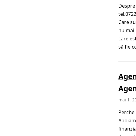
Despre 
tel.0722
Care su
nu mai 
care est
să fie c
Agen
Age
mai 1, 2
Perche 
Abbiamo
finanzi