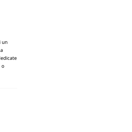
i un
la
dedicate
i o