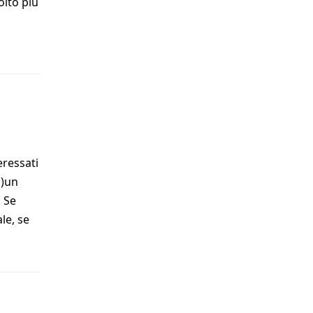
olto più
eressati
i)un
 Se
le, se