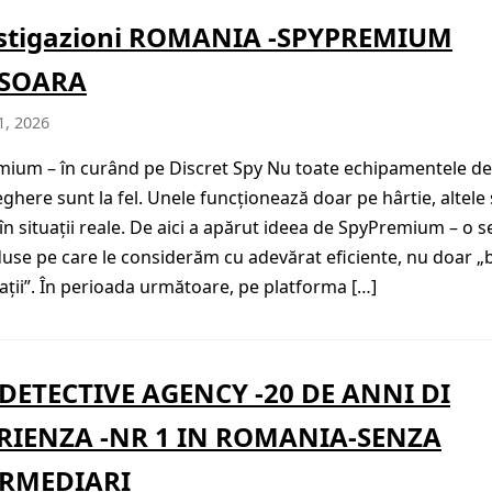
stigazioni ROMANIA -SPYPREMIUM
ISOARA
1, 2026
ium – în curând pe Discret Spy Nu toate echipamentele de
ghere sunt la fel. Unele funcționează doar pe hârtie, altele
în situații reale. De aici a apărut ideea de SpyPremium – o s
use pe care le considerăm cu adevărat eficiente, nu doar 
cații”. În perioada următoare, pe platforma […]
DETECTIVE AGENCY -20 DE ANNI DI
RIENZA -NR 1 IN ROMANIA-SENZA
ERMEDIARI