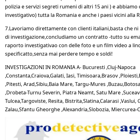
polizia e servizi segreti rumeni di altri 15 ani ) e abbiam
investigativo) tutta la Romania e anche i paesi vicini alla
7.Lavoriamo direttamente con clienti italiani,basta che ni
di investigazione,concludiamo un contratto -tutto su email
raporto investigativao con delle foto e un film video a lind
specificatto,senza mai perdere tempo e soldi!
INVESTIGAZIONI IN ROMANIA A- Bucuresti ,Cluj-Napoca
,Constanta,Craiova,Galati, Iasi, Timisoara,Brasov ,Ploiesti
,Pitesti, Arad,Sibiu,Baia Mare, Targu-Mures ,Buzau,Botos
,Drobeta-Turnu Severin, Piatra Neamt, Satu Mare ,Suceava,
Tulcea,Targoviste, Resita, Bistrita,Slatina,Calarasi ,Vaslui,
Zalau,Sfantu Gheorghe ,Alexandria,Slobozia, Miercurea-C