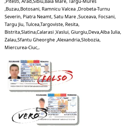
,Pitesti, Arad,Sibiu,Baia Mare, Targu-Mures
,Buzau,Botosani, Ramnicu Valcea ,Drobeta-Turnu
Severin, Piatra Neamt, Satu Mare ,Suceava, Focsani,
Targu Jiu, Tulcea,Targoviste, Resita,
Bistrita,Slatina,Calarasi ,Vaslui, Giurgiu,Deva,Alba Iulia,
Zalau,Sfantu Gheorghe ,Alexandria,Slobozia,
Miercurea-Ciuc,.