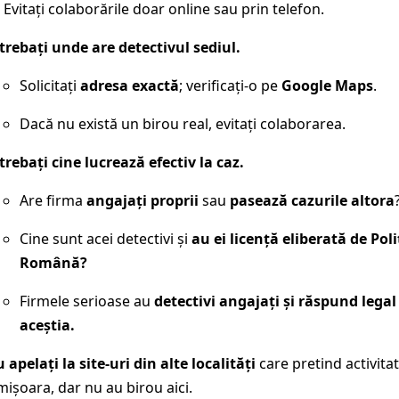
Evitați colaborările doar online sau prin telefon.
trebați unde are detectivul sediul.
Solicitați
adresa exactă
; verificați-o pe
Google Maps
.
Dacă nu există un birou real, evitați colaborarea.
trebați cine lucrează efectiv la caz.
Are firma
angajați proprii
sau
pasează cazurile altora
Cine sunt acei detectivi și
au ei licență eliberată de Poli
Română?
Firmele serioase au
detectivi angajați și răspund lega
aceștia.
 apelați la site-uri din alte localități
care pretind activitat
mișoara, dar nu au birou aici.