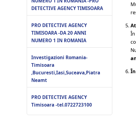
NUMERO 1 IN ROMANIA -PRO
Mu
DETECTIVE AGENCY TIMISOARA
re
PRO DETECTIVE AGENCY
At
TIMISOARA -DA 20 ANNI
În
NUMERO 1 IN ROMANIA
co
Nu
Investigazioni Romania-
a
Timisoara
În
,Bucuresti,Iasi,Suceava,Piatra
Neamt
PRO DETECTIVE AGENCY
Timisoara -tel.0722723100