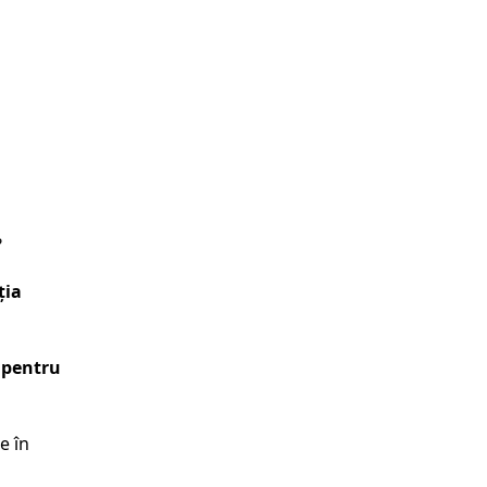
?
ția
l pentru
e în