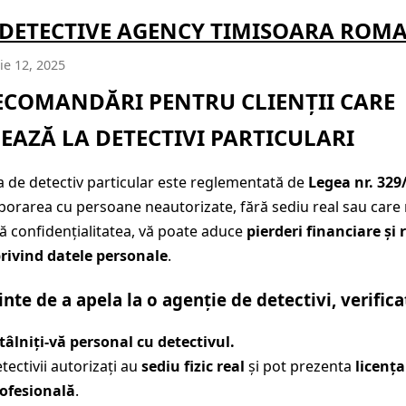
 DETECTIVE AGENCY TIMISOARA ROM
e 12, 2025
COMANDĂRI PENTRU CLIENȚII CARE
EAZĂ LA DETECTIVI PARTICULARI
a de detectiv particular este reglementată de
Legea nr. 329
aborarea cu persoane neautorizate, fără sediu real sau care
ă confidențialitatea, vă poate aduce
pierderi financiare și r
rivind datele personale
.
nte de a apela la o agenție de detectivi, verificaț
tâlniți-vă personal cu detectivul.
tectivii autorizați au
sediu fizic real
și pot prezenta
licența
ofesională
.