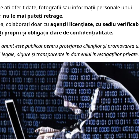
e ați oferit date, fotografii sau informații personale unui
v,
nu le mai puteți retrage
.
a, colaborați doar cu
agenții licențiate, cu sediu verificabi
i proprii și obligații clare de confidențialitate.
 anunț este publicat pentru protejarea clienților și promovarea u
ți legale, sigure și transparente în domeniul investigațiilor private.