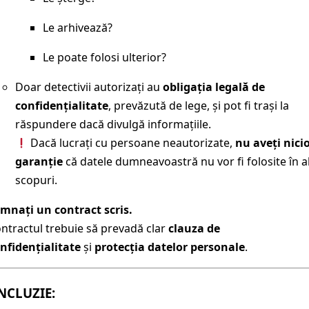
Le arhivează?
Le poate folosi ulterior?
Doar detectivii autorizați au
obligația legală de
confidențialitate
, prevăzută de lege, și pot fi trași la
răspundere dacă divulgă informațiile.
Dacă lucrați cu persoane neautorizate,
nu aveți nici
garanție
că datele dumneavoastră nu vor fi folosite în a
scopuri.
mnați un contract scris.
ntractul trebuie să prevadă clar
clauza de
nfidențialitate
și
protecția datelor personale
.
CLUZIE: