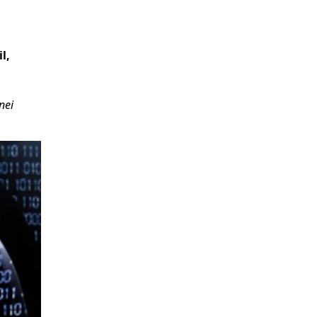
l,
nei