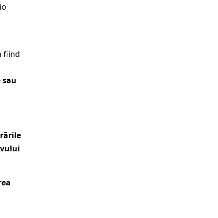
io
a fiind
e sau
rările
ivului
rea