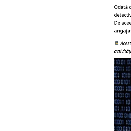
Odată c
detecti
De acee
angajaț
Acest
activită