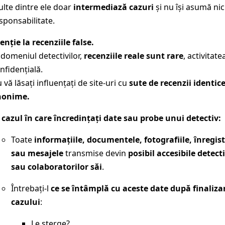
lte dintre ele doar
intermediază cazuri
și nu își asumă nic
sponsabilitate.
enție la recenziile false.
 domeniul detectivilor,
recenziile reale sunt rare
, activitate
nfidențială.
 vă lăsați influențați de site-uri cu
sute de recenzii identic
nonime.
 cazul în care încredințați date sau probe unui detectiv:
Toate
informațiile, documentele, fotografiile, înregist
sau mesajele
transmise devin
posibil accesibile detect
sau colaboratorilor săi
.
Întrebați-l
ce se întâmplă cu aceste date după finaliza
cazului
:
Le șterge?