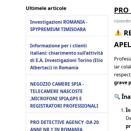
Ultimele articole
PRO
noiembri
Investigazioni ROMANIA -
SPYPREMIUM TIMISOARA
RE
APEL
Informazione per i clienti
italiani: chiarimento sull’attività
Profesi
di E.A. Investigazioni Torino (Elio
iar col
Albertaci) in Romania
respect
grave p
NEGOZIO CAMERE SPIA -
TELECAMERE NASCOSTE
Înai
,MICROFONI SPIA,GPS E
REGISTRATORI PROFESSIONALI
În
De
PRO DETECTIVE AGENCY -DA 20
pr
ANNI NR.1 IN ROMANIA