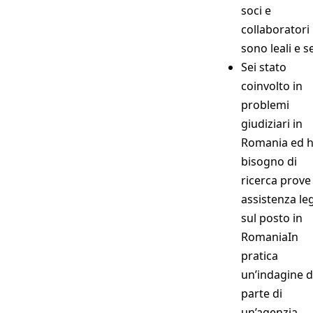
soci e
collaboratori
sono leali e s
Sei stato
coinvolto in
problemi
giudiziari in
Romania ed h
bisogno di
ricerca prove
assistenza le
sul posto in
RomaniaIn
pratica
un’indagine 
parte di
un’agenzia