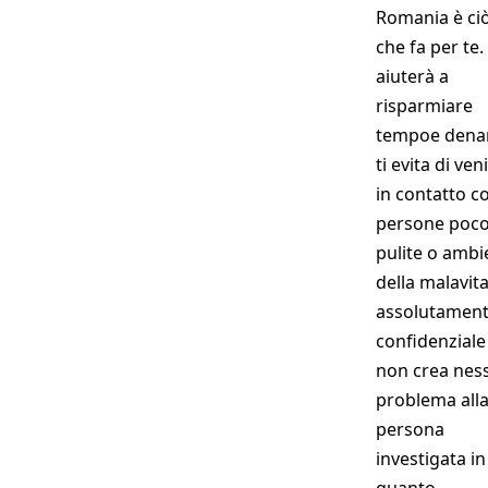
Romania è ci
che fa per te. 
aiuterà a
risparmiare
tempoe dena
ti evita di ven
in contatto c
persone poc
pulite o ambi
della malavita
assolutamen
confidenziale
non crea nes
problema all
persona
investigata in
quanto