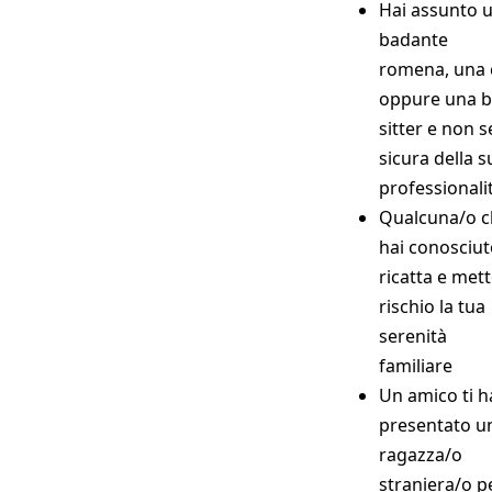
Hai assunto 
badante
romena, una 
oppure una 
sitter e non s
sicura della s
professionali
Qualcuna/o c
hai conosciuto
ricatta e mett
rischio la tua
serenità
familiare
Un amico ti h
presentato u
ragazza/o
straniera/o p