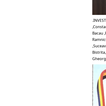
.INVEST
,Constan
Bacau ,
Ramnicu
,Suceava
Bistrita
Gheorgh