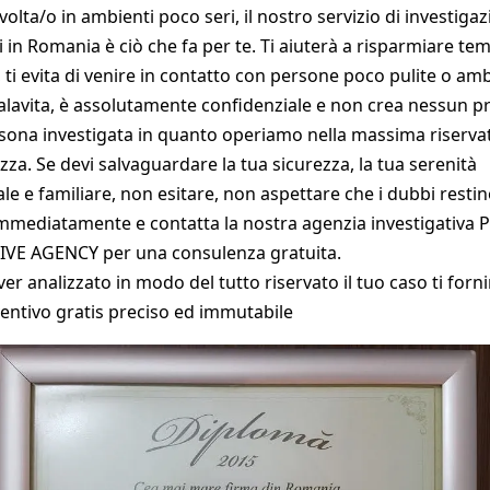
volta/o in ambienti poco seri, il nostro servizio di investigaz
i in Romania è ciò che fa per te. Ti aiuterà a risparmiare t
 ti evita di venire in contatto con persone poco pulite o amb
alavita, è assolutamente confidenziale e non crea nessun 
rsona investigata in quanto operiamo nella massima riserva
zza. Se devi salvaguardare la tua sicurezza, la tua serenità
le e familiare, non esitare, non aspettare che i dubbi restino
immediatamente e contatta la nostra agenzia investigativa 
VE AGENCY per una consulenza gratuita.
er analizzato in modo del tutto riservato il tuo caso ti for
entivo gratis preciso ed immutabile