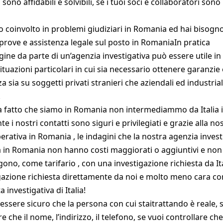
i sono affidabili e solvibili, se i tuoi soci e collaboratori sono 
to coinvolto in problemi giudiziari in Romania ed hai bisogno
 prove e assistenza legale sul posto in RomaniaIn pratica
gine da parte di un’agenzia investigativa può essere utile in
ituazioni particolari in cui sia necessario ottenere garanzie 
a sia su soggetti privati stranieri che aziendali ed industrial
.
a fatto che siamo in Romania non intermediammo da Italia i
nte i nostri contatti sono siguri e privilegiati e grazie alla no
erativa in Romania , le indagini che la nostra agenzia invest
a in Romania non hanno costi maggiorati o aggiuntivi e non 
gono, come tarifario , con una investigazione richiesta da Ita
gazione richiesta direttamente da noi e molto meno cara c
a investigativa di Italia!
 essere sicuro che la persona con cui staitrattando è reale, 
re che il nome, l’indirizzo, il telefono, se vuoi controllare ch