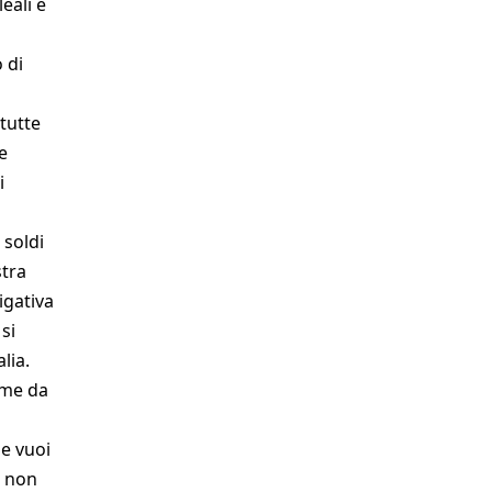
leali e
 di
 tutte
e
i
 soldi
stra
igativa
si
lia.
ome da
se vuoi
e non