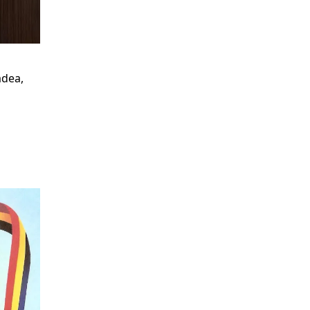
adea,
u