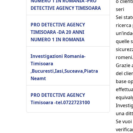
NUMERO 1 IN ROMANIA -PRO
o client
DETECTIVE AGENCY TIMISOARA
seri
Sei sta
PRO DETECTIVE AGENCY
ricerca
TIMISOARA -DA 20 ANNI
un’inda
NUMERO 1 IN ROMANIA
quelle s
sicurezz
Investigazioni Romania-
romeni
Timisoara
Grazie 
,Bucuresti,Iasi,Suceava,Piatra
del clie
Neamt
base op
effettu
PRO DETECTIVE AGENCY
equival
Timisoara -tel.0722723100
Investi
una ditt
Se vuoi
verifica