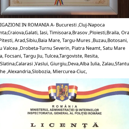
IGAZIONI IN ROMANIA A- Bucuresti ,Cluj-Napoca
ta,Craiova,Galati, Iasi, Timisoara,Brasov ,Ploiesti,Braila, Or
Pitesti, Arad,Sibiu,Baia Mare, Targu-Mures ,Buzau,Botosani,
 Valcea ,Drobeta-Turnu Severin, Piatra Neamt, Satu Mare
, Focsani, Targu Jiu, Tulcea,Targoviste, Resita,
,Slatina,Calarasi ,Vaslui, Giurgiu,Deva,Alba Iulia, Zalau,Sfant
e ,Alexandria,Slobozia, Miercurea-Ciuc,