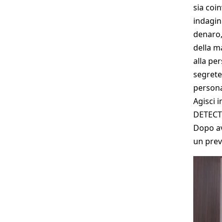
sia coin
indagin
denaro,
della m
alla pe
segrete
persona
Agisci 
DETECTI
Dopo av
un prev