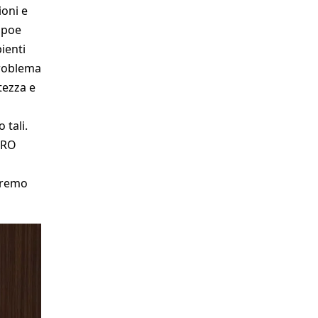
ioni e
empoe
ienti
problema
tezza e
 tali.
PRO
niremo