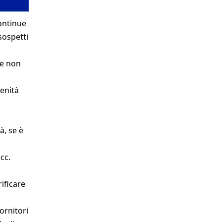
ontinue
sospetti
 e non
renità
à, se è
ecc.
ificare
ornitori