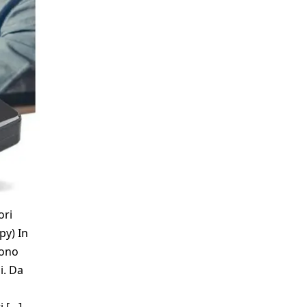
ori
py) In
sono
i. Da