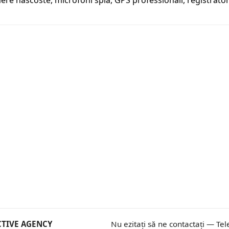
ere nascoste, microfoni spia, GPS professionali, registrator
ECTIVE AGENCY
Nu ezitați să ne contactați — Tel