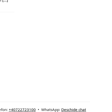
i […]
efon:
+40722723100
• WhatsApp:
Deschide chat