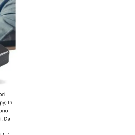
ori
py) In
sono
i. Da