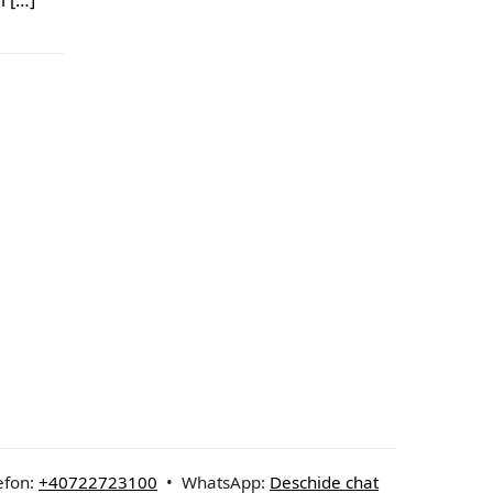
i […]
efon:
+40722723100
• WhatsApp:
Deschide chat