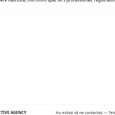
ere nascoste, microfoni spia, GPS professionali, registrator
ECTIVE AGENCY
Nu ezitați să ne contactați — Tel