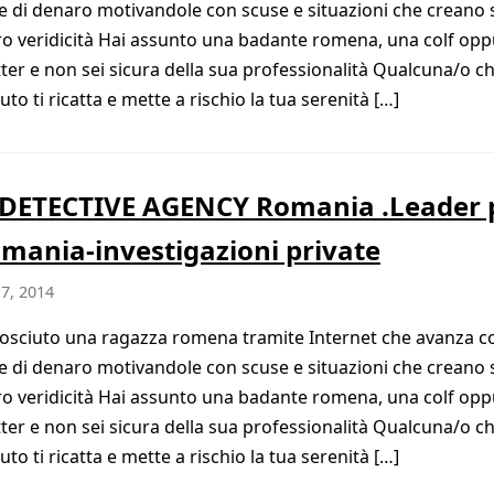
te di denaro motivandole con scuse e situazioni che creano 
oro veridicità Hai assunto una badante romena, una colf op
tter e non sei sicura della sua professionalità Qualcuna/o ch
to ti ricatta e mette a rischio la tua serenità […]
DETECTIVE AGENCY Romania .Leader 
omania-investigazioni private
7, 2014
osciuto una ragazza romena tramite Internet che avanza c
te di denaro motivandole con scuse e situazioni che creano 
oro veridicità Hai assunto una badante romena, una colf op
tter e non sei sicura della sua professionalità Qualcuna/o ch
to ti ricatta e mette a rischio la tua serenità […]