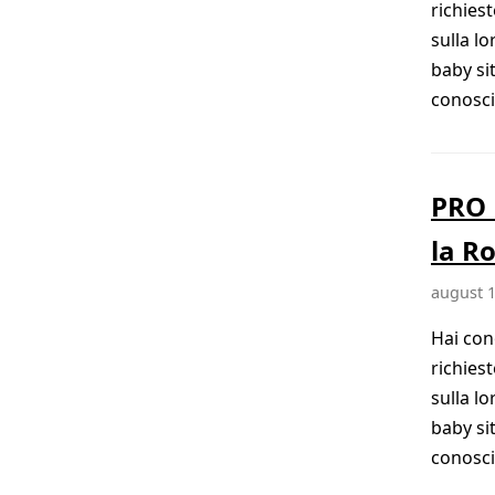
richies
sulla l
baby si
conosciu
PRO 
la R
august 1
Hai con
richies
sulla l
baby si
conosciu