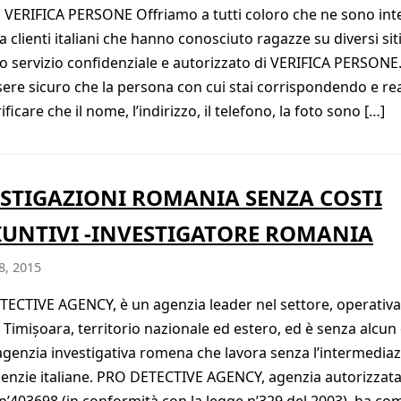
o VERIFICA PERSONE Offriamo a tutti coloro che ne sono int
a clienti italiani che hanno conosciuto ragazze su diversi sit
o servizio confidenziale e autorizzato di VERIFICA PERSONE.
sere sicuro che la persona con cui stai corrispondendo e rea
ificare che il nome, l’indirizzo, il telefono, la foto sono […]
STIGAZIONI ROMANIA SENZA COSTI
UNTIVI -INVESTIGATORE ROMANIA
8, 2015
ECTIVE AGENCY, è un agenzia leader nel settore, operativa
n Timișoara, territorio nazionale ed estero, ed è senza alcu
 agenzia investigativa romena che lavora senza l’intermedia
genzie italiane. PRO DETECTIVE AGENCY, agenzia autorizzat
 n’403698 (in conformità con la legge n’329 del 2003), ha co