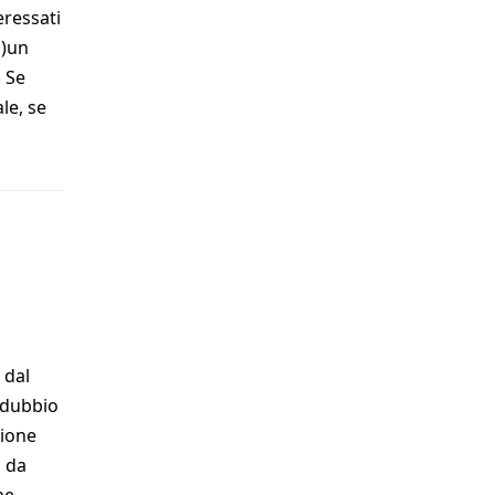
eressati
i)un
 Se
le, se
 dal
n dubbio
zione
a da
me