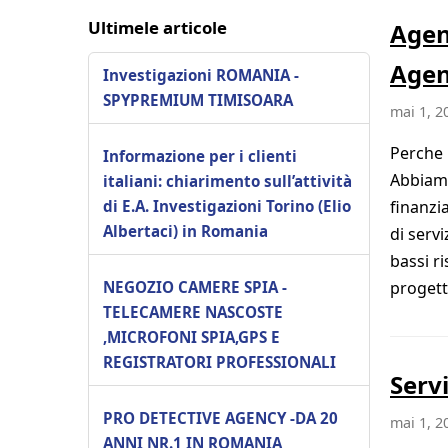
Ultimele articole
Agen
Age
Investigazioni ROMANIA -
SPYPREMIUM TIMISOARA
mai 1, 2
Perche 
Informazione per i clienti
Abbiamo
italiani: chiarimento sull’attività
di E.A. Investigazioni Torino (Elio
finanzi
Albertaci) in Romania
di servi
bassi r
NEGOZIO CAMERE SPIA -
progett
TELECAMERE NASCOSTE
,MICROFONI SPIA,GPS E
REGISTRATORI PROFESSIONALI
Serv
PRO DETECTIVE AGENCY -DA 20
mai 1, 2
ANNI NR.1 IN ROMANIA