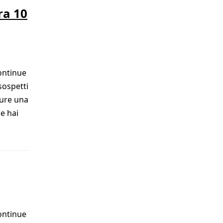
ra 10
ontinue
sospetti
pure una
e hai
ontinue