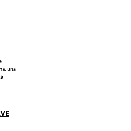
e
ena, una
tà
IVE