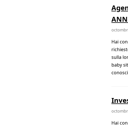
Agen
ANNI
octombri
Hai con
richies
sulla l
baby si
conosciu
Inve
octombri
Hai con