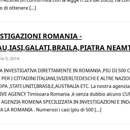
vo di ottenere […]
STIGAZIONI ROMANIA -
U,IASI,GALATI,BRAILA,PIATRA NEAM
ie 5, 2014
A INVESTIGATIVA DIRETTAMENTE IN ROMANIA ,PIU DI 500 C
 PER I CITTADINI ITALIANI,SVIZERI,TEDESCHI E ALTRE NAZI
PA ,STATI UNITI,BRASILE,AUSTRALIA ETC. La nostra agenzi
VE AGENCY Timisoara Romania ,è senza dubbio alcuno L’U
 AGENZIA ROMENA SPECILIZZATA IN INVESTIGAZIONI E IND
A LA ROMANIA . Numerosi i casi (piu di 500 […]