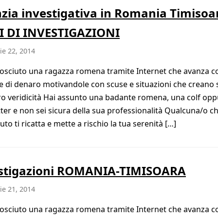
zia investigativa in Romania Timisoa
 DI INVESTIGAZIONI
e 22, 2014
osciuto una ragazza romena tramite Internet che avanza c
te di denaro motivandole con scuse e situazioni che creano 
oro veridicità Hai assunto una badante romena, una colf op
tter e non sei sicura della sua professionalità Qualcuna/o ch
to ti ricatta e mette a rischio la tua serenità […]
stigazioni ROMANIA-TIMISOARA
e 21, 2014
osciuto una ragazza romena tramite Internet che avanza c