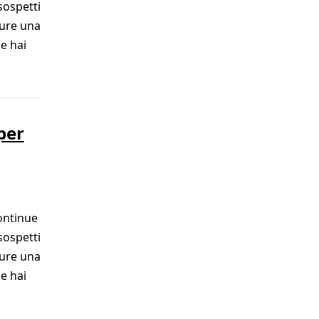
sospetti
pure una
e hai
per
ontinue
sospetti
pure una
e hai