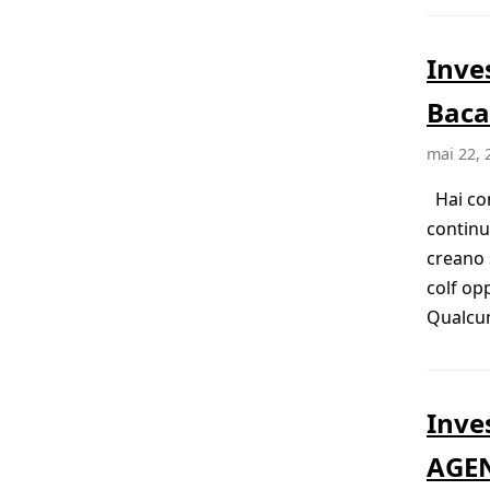
Inve
Baca
mai 22, 
Hai con
continu
creano 
colf op
Qualcun
Inve
AGE