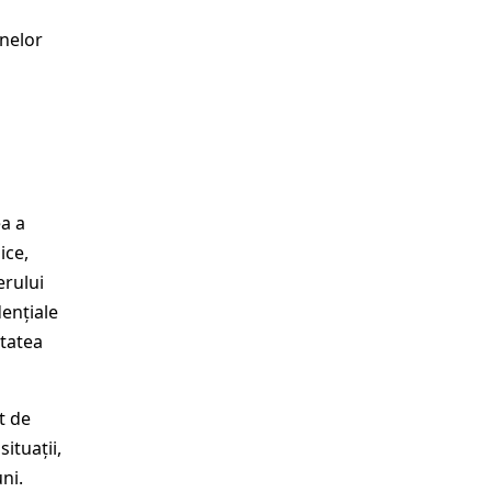
nelor
ea a
ice,
erului
dențiale
itatea
t de
ituații,
ni.