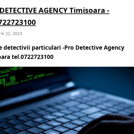
DETECTIVE AGENCY Timisoara -
0722723100
ie 22, 2023
 detectivii particulari -Pro Detective Agency
oara tel.0722723100