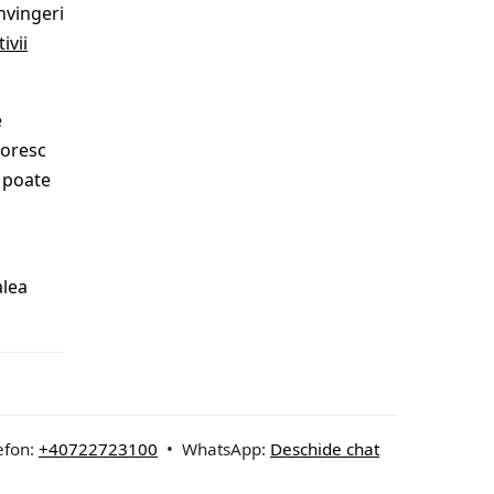
nvingeri
ivii
e
doresc
e poate
alea
efon:
+40722723100
• WhatsApp:
Deschide chat