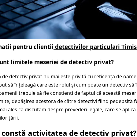
atii pentru clientii
detectivilor particulari Timis
unt limitele meseriei de detectiv privat?
 de detectiv privat nu mai este privită cu reticență de oame
put să înțeleagă care este rolul și cum poate un
detectiv
să î
 oamenii trebuie să fie conștienți de faptul că această meser
imite, depășirea acestora de către detectivi fiind pedepsită 
mai ales că discutăm despre prevederi legale, care se aplică
lor țării.
 constă activitatea de detectiv privat?