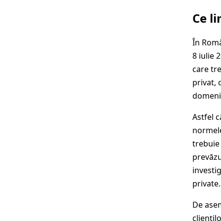
Ce l
În Româ
8 iulie 
care tr
privat, 
domeni
Astfel 
normele
trebuie
prevăzu
investig
private.
De ase
clienți