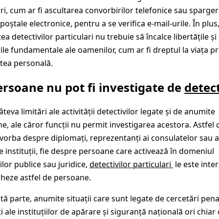
i, cum ar fi ascultarea convorbirilor telefonice sau sparge
poștale electronice, pentru a se verifica e-mail-urile. În plus
tea detectivilor particulari nu trebuie să încalce libertățile și
ile fundamentale ale oamenilor, cum ar fi dreptul la viața pri
atea personală.
ersoane nu pot fi investigate de
detect
âteva limitări ale activității detectivilor legate și de anumite
e, ale căror funcții nu permit investigarea acestora. Astfel c
 vorba despre diplomați, reprezentanți ai consulatelor sau a
de instituții, fie despre persoane care activează în domeniul
iilor publice sau juridice,
detectivilor particulari
le este inter
gheze astfel de persoane.
ltă parte, anumite situații care sunt legate de cercetări pena
ți ale instituțiilor de apărare și siguranță națională ori chiar