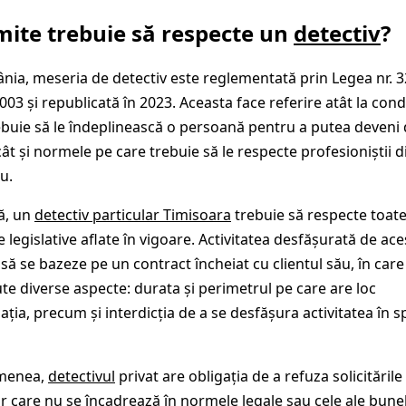
imite trebuie să respecte un
detectiv
?
nia, meseria de detectiv este reglementată prin Legea nr. 3
2003 și republicată în 2023. Aceasta face referire atât la condi
ebuie să le îndeplinească o persoană pentru a putea deveni 
cât și normele pe care trebuie să le respecte profesioniștii d
u.
că, un
detectiv particular Timisoara
trebuie să respecte toat
 legislative aflate în vigoare. Activitatea desfășurată de ace
 să se bazeze pe un contract încheiat cu clientul său, în care
te diverse aspecte: durata și perimetrul pe care are loc
ația, precum și interdicția de a se desfășura activitatea în sp
menea,
detectivul
privat are obligația de a refuza solicitările
lor care nu se încadrează în normele legale sau cele ale bune