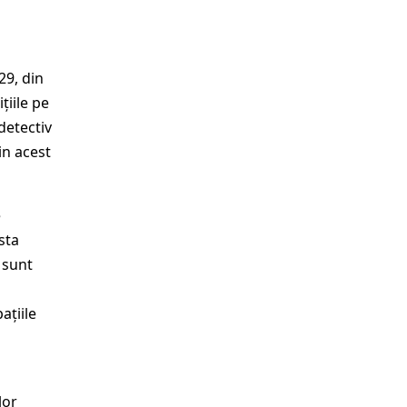
29, din
țiile pe
detectiv
in acest
e
sta
 sunt
ațiile
lor