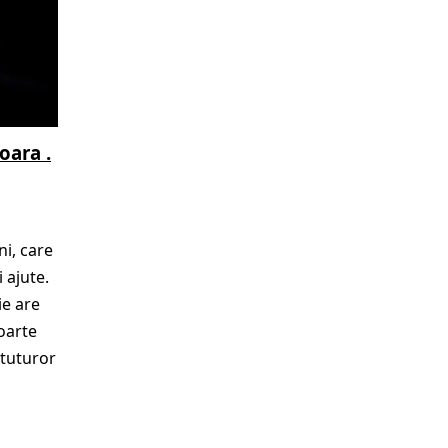
oara .
ni, care
i ajute.
ie are
foarte
 tuturor