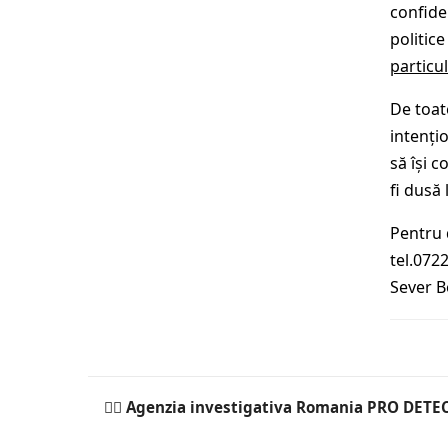
confide
politice
particul
De toat
intențio
să își 
fi dusă 
Pentru 
tel.072
Sever B
🕵️‍♂ Agenzia investigativa Romania PRO DET