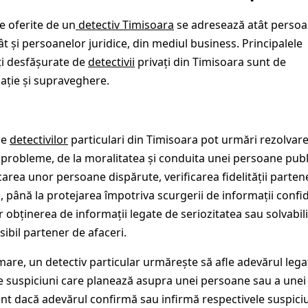
le oferite de un
detectiv Timisoara
se adresează atât persoa
cât și persoanelor juridice, din mediul business. Principalele
ăți desfășurate de
detectivii
privați din Timisoara sunt de
gație și supraveghere.
le
detectivilor
particulari din Timisoara pot urmări rezolvar
e probleme, de la moralitatea și conduita unei persoane publ
icarea unor persoane dispărute, verificarea fidelității parten
ă, până la protejarea împotriva scurgerii de informații confi
ar obținerea de informații legate de seriozitatea sau solvabil
sibil partener de afaceri.
mare, un detectiv particular urmărește să afle adevărul lega
 suspiciuni care planează asupra unei persoane sau a unei s
ent dacă adevărul confirmă sau infirmă respectivele suspiciu