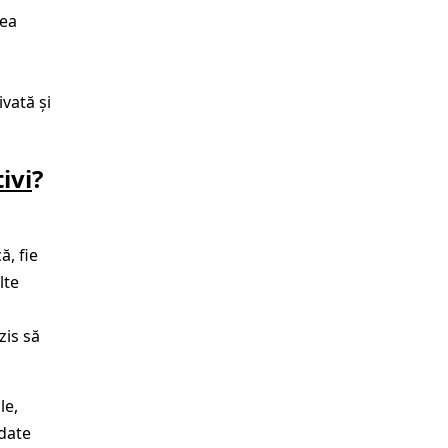
rea
,
vată și
ivi
?
ă, fie
lte
zis să
le,
 date