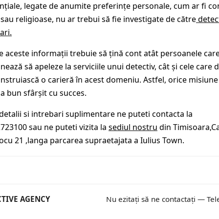
nțiale, legate de anumite preferințe personale, cum ar fi co
 sau religioase, nu ar trebui să fie investigate de către
detect
ari.
e aceste informații trebuie să țină cont atât persoanele car
nează să apeleze la serviciile unui detectiv, cât și cele care 
construiască o carieră în acest domeniu. Astfel, orice misiun
la bun sfârșit cu succes.
detalii si intrebari suplimentare ne puteti contacta la
2723100 sau ne puteti vizita la
sediul nostru
din Timisoara,C
ocu 21 ,langa parcarea supraetajata a Iulius Town.
ECTIVE AGENCY
Nu ezitați să ne contactați — Tel