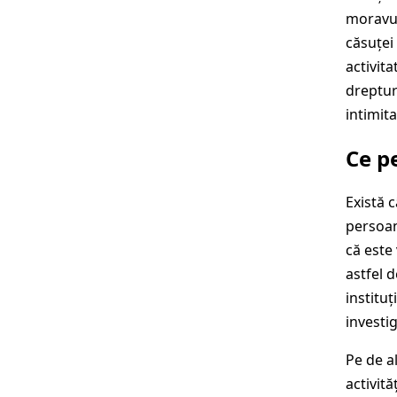
moravur
căsuței 
activita
dreptur
intimit
Ce p
Există c
persoan
că este
astfel 
instituț
investi
Pe de a
activită