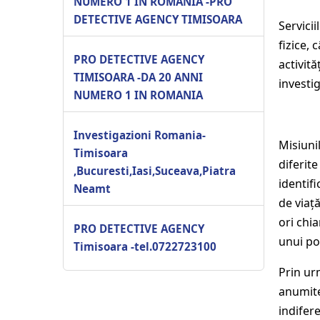
NUMERO 1 IN ROMANIA -PRO
DETECTIVE AGENCY TIMISOARA
Servicii
fizice, 
PRO DETECTIVE AGENCY
activit
TIMISOARA -DA 20 ANNI
investi
NUMERO 1 IN ROMANIA
Investigazioni Romania-
Misiuni
Timisoara
diferit
,Bucuresti,Iasi,Suceava,Piatra
identif
Neamt
de viaț
ori chi
PRO DETECTIVE AGENCY
unui po
Timisoara -tel.0722723100
Prin ur
anumite
indifer