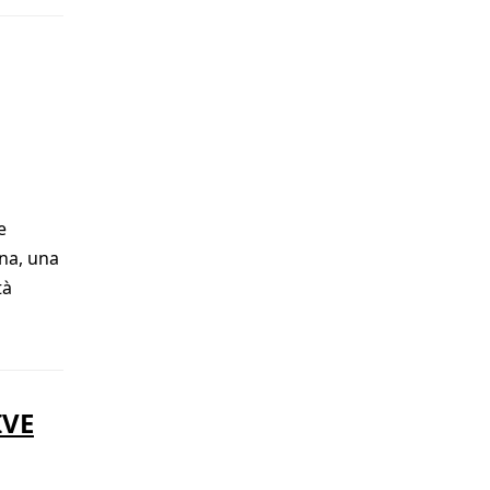
e
ena, una
tà
IVE