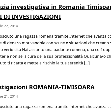
zia investigativa in Romania Timisoa
 DI INVESTIGAZIONI
e 22, 2014
osciuto una ragazza romena tramite Internet che avanza c
te di denaro motivandole con scuse e situazioni che creano 
oro veridicità Hai assunto una badante romena, una colf op
tter e non sei sicura della sua professionalità Qualcuna/o ch
to ti ricatta e mette a rischio la tua serenità […]
stigazioni ROMANIA-TIMISOARA
e 21, 2014
osciuto una ragazza romena tramite Internet che avanza c