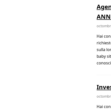
Agen
ANNI
octombri
Hai con
richies
sulla l
baby si
conosciu
Inve
octombri
Hai con