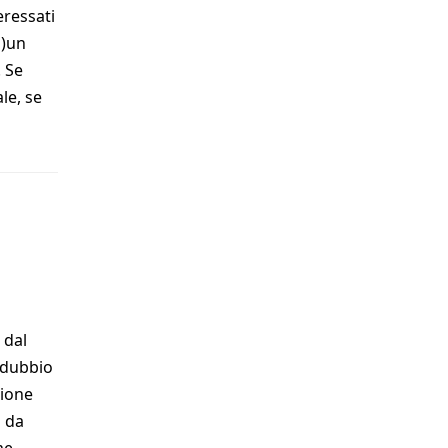
eressati
i)un
 Se
le, se
 dal
n dubbio
zione
a da
me