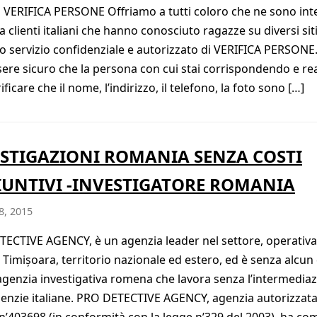
o VERIFICA PERSONE Offriamo a tutti coloro che ne sono int
a clienti italiani che hanno conosciuto ragazze su diversi sit
o servizio confidenziale e autorizzato di VERIFICA PERSONE.
sere sicuro che la persona con cui stai corrispondendo e rea
ificare che il nome, l’indirizzo, il telefono, la foto sono […]
STIGAZIONI ROMANIA SENZA COSTI
UNTIVI -INVESTIGATORE ROMANIA
8, 2015
ECTIVE AGENCY, è un agenzia leader nel settore, operativa
n Timișoara, territorio nazionale ed estero, ed è senza alcu
 agenzia investigativa romena che lavora senza l’intermedia
genzie italiane. PRO DETECTIVE AGENCY, agenzia autorizzat
 n’403698 (in conformità con la legge n’329 del 2003), ha co