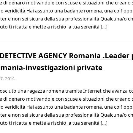
te di denaro motivandole con scuse e situazioni che creano 
oro veridicità Hai assunto una badante romena, una colf op
tter e non sei sicura della sua professionalità Qualcuna/o ch
to ti ricatta e mette a rischio la tua serenità […]
DETECTIVE AGENCY Romania .Leader 
omania-investigazioni private
7, 2014
osciuto una ragazza romena tramite Internet che avanza c
te di denaro motivandole con scuse e situazioni che creano 
oro veridicità Hai assunto una badante romena, una colf op
tter e non sei sicura della sua professionalità Qualcuna/o ch
to ti ricatta e mette a rischio la tua serenità […]