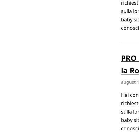
richies
sulla l
baby si
conosciu
PRO 
la R
august 1
Hai con
richies
sulla l
baby si
conosciu