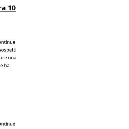
ra 10
ontinue
sospetti
pure una
e hai
ontinue