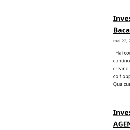
Inve
Baca
mai 22, 
Hai con
continu
creano 
colf op
Qualcun
Inve
AGE