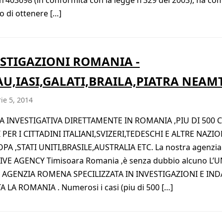
vo di ottenere […]
STIGAZIONI ROMANIA -
U,IASI,GALATI,BRAILA,PIATRA NEAM
ie 5, 2014
A INVESTIGATIVA DIRETTAMENTE IN ROMANIA ,PIU DI 500 C
 PER I CITTADINI ITALIANI,SVIZERI,TEDESCHI E ALTRE NAZI
PA ,STATI UNITI,BRASILE,AUSTRALIA ETC. La nostra agenzi
VE AGENCY Timisoara Romania ,è senza dubbio alcuno L’U
 AGENZIA ROMENA SPECILIZZATA IN INVESTIGAZIONI E IND
A LA ROMANIA . Numerosi i casi (piu di 500 […]