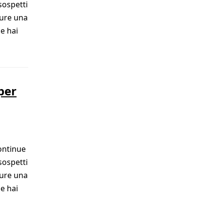
sospetti
pure una
e hai
per
ontinue
sospetti
pure una
e hai