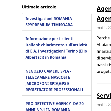
Ultimele articole
Agen
Age
Investigazioni ROMANIA -
SPYPREMIUM TIMISOARA
mai 1, 2
Perche 
Informazione per i clienti
Abbiamo
italiani: chiarimento sull’attività
di E.A. Investigazioni Torino (Elio
finanzi
Albertaci) in Romania
di servi
bassi r
NEGOZIO CAMERE SPIA -
progett
TELECAMERE NASCOSTE
,MICROFONI SPIA,GPS E
REGISTRATORI PROFESSIONALI
Serv
PRO DETECTIVE AGENCY -DA 20
mai 1, 2
ANNI NR.1 IN ROMANIA