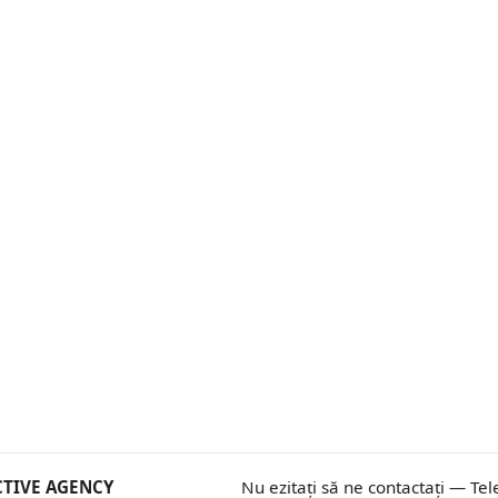
ECTIVE AGENCY
Nu ezitați să ne contactați — Tel