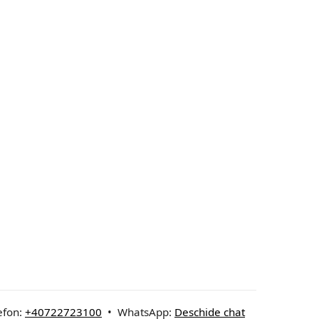
efon:
+40722723100
• WhatsApp:
Deschide chat