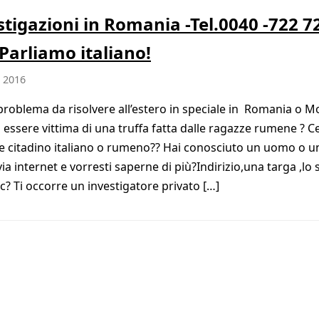
stigazioni in Romania -Tel.0040 -722 7
 Parliamo italiano!
, 2016
problema da risolvere all’estero in speciale in Romania o M
i essere vittima di una truffa fatta dalle ragazze rumene ? C
e citadino italiano o rumeno?? Hai conosciuto un uomo o u
ia internet e vorresti saperne di più?Indirizio,una targa ,lo 
cc? Ti occorre un investigatore privato […]