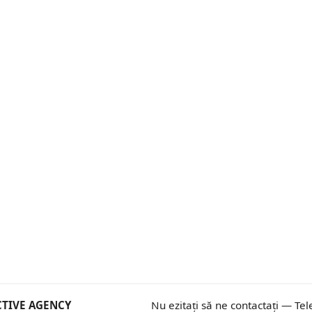
ECTIVE AGENCY
Nu ezitați să ne contactați — Tel