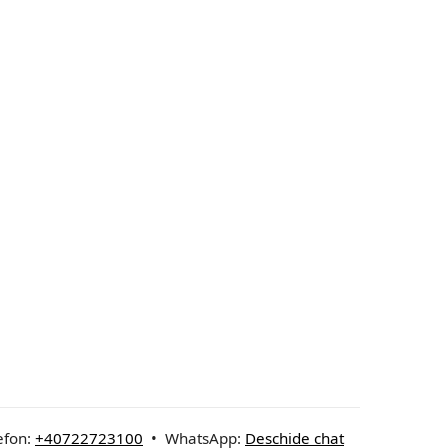
efon:
+40722723100
• WhatsApp:
Deschide chat