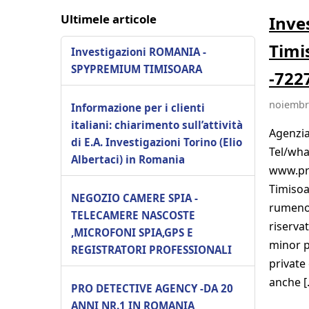
Ultimele articole
Inve
Timi
Investigazioni ROMANIA -
SPYPREMIUM TIMISOARA
-722
noiembri
Informazione per i clienti
italiani: chiarimento sull’attività
Agenzia
di E.A. Investigazioni Torino (Elio
Tel/wha
Albertaci) in Romania
www.pro
Timisoa
NEGOZIO CAMERE SPIA -
rumeno 
TELECAMERE NASCOSTE
riservat
,MICROFONI SPIA,GPS E
minor p
REGISTRATORI PROFESSIONALI
private
anche [
PRO DETECTIVE AGENCY -DA 20
ANNI NR.1 IN ROMANIA